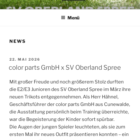
Zum
SV OBERLAND SPREE E.V.
die Kraft an der Spree
Inhalt
Menü
springen
NEWS
VERÖFFENTLICHT
22. MAI 2026
AM
color parts GmbH x SV Oberland Spree
Mit großer Freude und noch größerem Stolz durften
die E2/E3 Junioren des SV Oberland Spree im März ihre
neuen Trikots entgegennehmen. Als Herr Hähnel,
Geschäftsführer der color parts GmbH aus Cunewalde,
die Ausstattung persönlich beim Training überreichte,
war die Begeisterung der Kinder sofort spürbar.
Die Augen der jungen Spieler leuchteten, als sie zum
ersten Mal ihr neues Outfit präsentieren konnten – ein