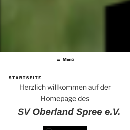
SV OBERLAND SPREE E.V.
die Kraft an der Spree
Menü
STARTSEITE
Herzlich willkommen auf der
Homepage des
SV Oberland Spree e.V.