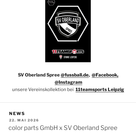
SV Oberland Spree
@fussball.de
,
@Facebook,
@Instagram
unsere Vereinskollektion bei
11teamsports Leipzig
NEWS
VERÖFFENTLICHT
22. MAI 2026
AM
color parts GmbH x SV Oberland Spree