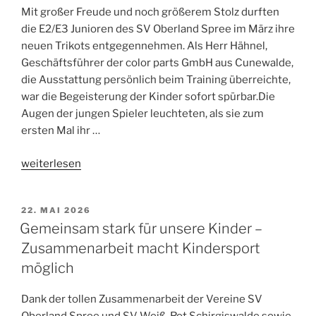
Mit großer Freude und noch größerem Stolz durften
die E2/E3 Junioren des SV Oberland Spree im März ihre
neuen Trikots entgegennehmen. Als Herr Hähnel,
Geschäftsführer der color parts GmbH aus Cunewalde,
die Ausstattung persönlich beim Training überreichte,
war die Begeisterung der Kinder sofort spürbar.Die
Augen der jungen Spieler leuchteten, als sie zum
ersten Mal ihr …
„color
weiterlesen
parts
GmbH
VERÖFFENTLICHT
22. MAI 2026
x
AM
Gemeinsam stark für unsere Kinder –
SV
Zusammenarbeit macht Kindersport
Oberland
Spree“
möglich
Dank der tollen Zusammenarbeit der Vereine SV
Oberland Spree und SV Weiß-Rot Schirgiswalde sowie