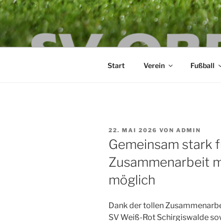
Zum
Inhalt
SV OBERLA
springen
die Kraft an der Spree
Start
Verein
Fußball
VERÖFFENTLICHT
22. MAI 2026
VON
ADMIN
AM
Gemeinsam stark f
Zusammenarbeit m
möglich
Dank der tollen Zusammenarbe
SV Weiß-Rot Schirgiswalde sow