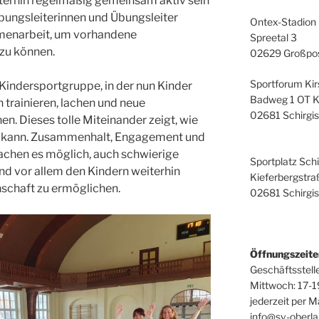
terhin regelmäßig gemeinsam aktiv sein
bungsleiterinnen und Übungsleiter
Ontex-Stadion
mmenarbeit, um vorhandene
Spreetal 3
 zu können.
02629 Großpos
Sportforum Ki
indersportgruppe, in der nun Kinder
Badweg 1 OT K
trainieren, lachen und neue
02681 Schirgi
n. Dieses tolle Miteinander zeigt, wie
n kann. Zusammenhalt, Engagement und
chen es möglich, auch schwierige
Sportplatz Sch
und vor allem den Kindern weiterhin
Kieferbergstra
chaft zu ermöglichen.
02681 Schirgi
Öffnungszeite
Geschäftsstell
Mittwoch: 17-1
jederzeit per M
info@sv-oberla