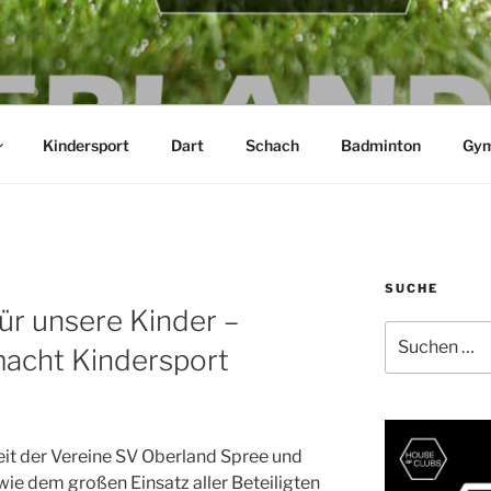
ND SPREE E.V.
Kindersport
Dart
Schach
Badminton
Gym
SUCHE
ür unsere Kinder –
Suchen
acht Kindersport
nach:
it der Vereine SV Oberland Spree und
ie dem großen Einsatz aller Beteiligten