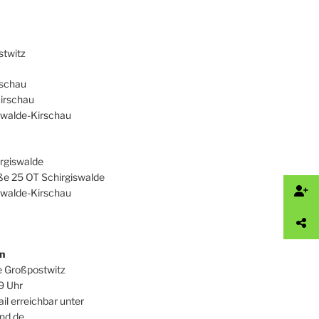
twitz
rschau
irschau
swalde-Kirschau
irgiswalde
ße 25 OT Schirgiswalde
swalde-Kirschau
n
e Großpostwitz
9 Uhr
ail erreichbar unter
nd.de