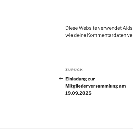
Diese Website verwendet Akis
wie deine Kommentardaten ver
Beitragsnavigation
Vorheriger
ZURÜCK
Beitrag
Einladung zur
Mitgliederversammlung am
19.09.2025