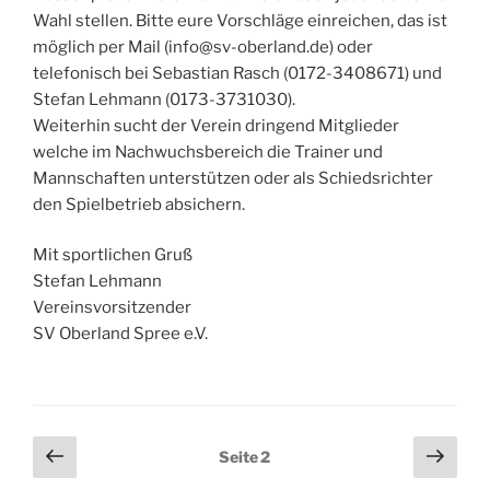
Wahl stellen. Bitte eure Vorschläge einreichen, das ist
möglich per Mail (info@sv-oberland.de) oder
telefonisch bei Sebastian Rasch (0172-3408671) und
Stefan Lehmann (0173-3731030).
Weiterhin sucht der Verein dringend Mitglieder
welche im Nachwuchsbereich die Trainer und
Mannschaften unterstützen oder als Schiedsrichter
den Spielbetrieb absichern.
Mit sportlichen Gruß
Stefan Lehmann
Vereinsvorsitzender
SV Oberland Spree e.V.
Seitennummerierung
Vorherige
Näch
Seite
2
Seite
Seit
der