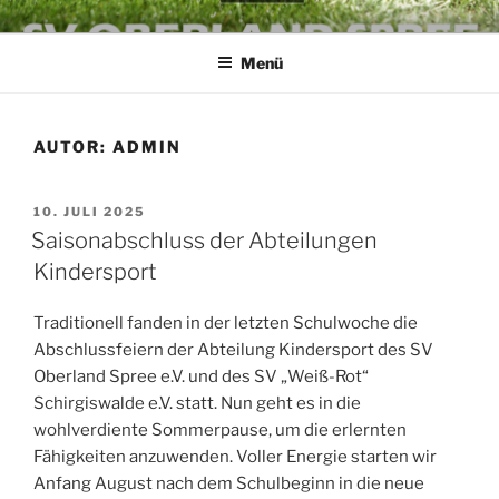
Zum
SV OBERLAND SPREE E.V.
die Kraft an der Spree
Inhalt
Menü
springen
AUTOR:
ADMIN
VERÖFFENTLICHT
10. JULI 2025
AM
Saisonabschluss der Abteilungen
Kindersport
Traditionell fanden in der letzten Schulwoche die
Abschlussfeiern der Abteilung Kindersport des SV
Oberland Spree e.V. und des SV „Weiß-Rot“
Schirgiswalde e.V. statt. Nun geht es in die
wohlverdiente Sommerpause, um die erlernten
Fähigkeiten anzuwenden. Voller Energie starten wir
Anfang August nach dem Schulbeginn in die neue