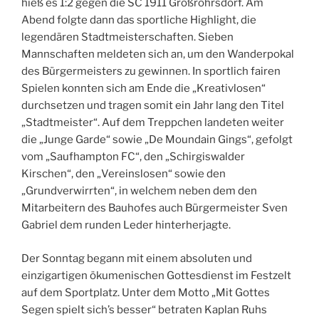
hieß es 1:2 gegen die SC 1911 Großröhrsdorf. Am
Abend folgte dann das sportliche Highlight, die
legendären Stadtmeisterschaften. Sieben
Mannschaften meldeten sich an, um den Wanderpokal
des Bürgermeisters zu gewinnen. In sportlich fairen
Spielen konnten sich am Ende die „Kreativlosen“
durchsetzen und tragen somit ein Jahr lang den Titel
„Stadtmeister“. Auf dem Treppchen landeten weiter
die „Junge Garde“ sowie „De Moundain Gings“, gefolgt
vom „Saufhampton FC“, den „Schirgiswalder
Kirschen“, den „Vereinslosen“ sowie den
„Grundverwirrten“, in welchem neben dem den
Mitarbeitern des Bauhofes auch Bürgermeister Sven
Gabriel dem runden Leder hinterherjagte.
Der Sonntag begann mit einem absoluten und
einzigartigen ökumenischen Gottesdienst im Festzelt
auf dem Sportplatz. Unter dem Motto „Mit Gottes
Segen spielt sich’s besser“ betraten Kaplan Ruhs