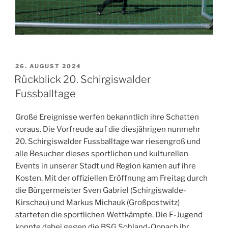
VERÖFFENTLICHT
26. AUGUST 2024
AM
Rückblick 20. Schirgiswalder
Fussballtage
Große Ereignisse werfen bekanntlich ihre Schatten
voraus. Die Vorfreude auf die diesjährigen nunmehr
20. Schirgiswalder Fussballtage war riesengroß und
alle Besucher dieses sportlichen und kulturellen
Events in unserer Stadt und Region kamen auf ihre
Kosten. Mit der offiziellen Eröffnung am Freitag durch
die Bürgermeister Sven Gabriel (Schirgiswalde-
Kirschau) und Markus Michauk (Großpostwitz)
starteten die sportlichen Wettkämpfe. Die F-Jugend
konnte dabei gegen die BSG Sohland-Oppach ihr