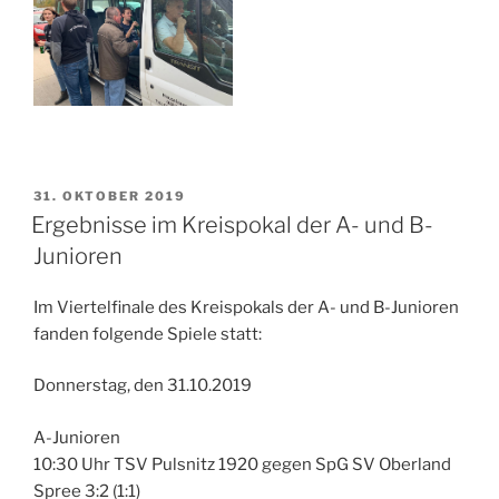
VERÖFFENTLICHT
31. OKTOBER 2019
AM
Ergebnisse im Kreispokal der A- und B-
Junioren
Im Viertelfinale des Kreispokals der A- und B-Junioren
fanden folgende Spiele statt:
Donnerstag, den 31.10.2019
A-Junioren
10:30 Uhr TSV Pulsnitz 1920 gegen SpG SV Oberland
Spree 3:2 (1:1)