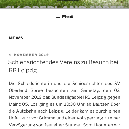
Zum
SV OBERLAND SPREE E.V.
die Kraft an der Spree
Inhalt
Menü
springen
NEWS
VERÖFFENTLICHT
4. NOVEMBER 2019
AM
Schiedsrichter des Vereins zu Besuch bei
RB Leipzig
Die Schiedsrichterin und die Schiedsrichter des SV
Oberland Spree besuchten am Samstag, den 02.
November 2019 das Bundesligaspiel RB Leipzig gegen
Mainz 05. Los ging es um 10:30 Uhr ab Bautzen über
die Autobahn nach Leipzig. Leider kam es durch einen
Unfall kurz vor Grimma und einer Vollsperrung zu einer
Verzögerung von fast einer Stunde. Somit konnten wir