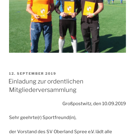
VERÖFFENTLICHT
12. SEPTEMBER 2019
AM
Einladung zur ordentlichen
Mitgliederversammlung
Großpostwitz, den 10.09.2019
Sehr geehrte(r) Sportfreund(in),
der Vorstand des SV Oberland Spree e.V. lädt alle