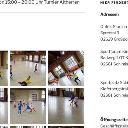
 15:00 – 20:00 Uhr Turnier Altherren
HIER FINDES
Adressen
Ontex-Stadion
Spreetal 3
02629 Großpos
Sportforum Ki
Badweg 1 OT K
02681 Schirgi
Sportplatz Sch
Kieferbergstra
02681 Schirgi
Öffnungszeite
Geschäftsstell