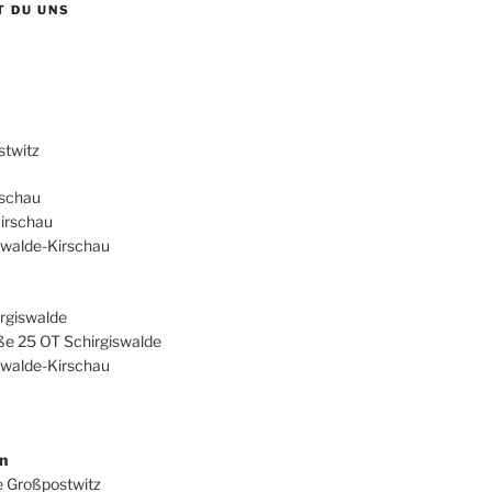
T DU UNS
twitz
rschau
irschau
swalde-Kirschau
irgiswalde
ße 25 OT Schirgiswalde
swalde-Kirschau
n
e Großpostwitz