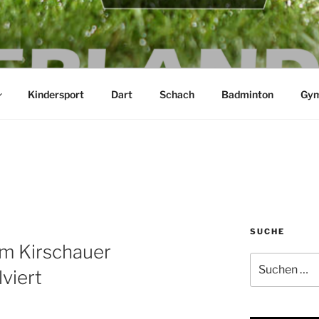
ND SPREE E.V.
Kindersport
Dart
Schach
Badminton
Gym
SUCHE
m Kirschauer
Suchen
viert
nach: