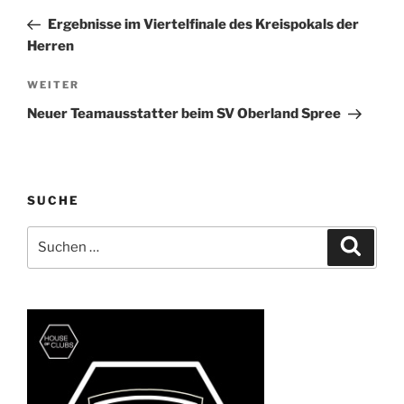
Beitrag
Ergebnisse im Viertelfinale des Kreispokals der
Herren
Nächster
WEITER
Beitrag
Neuer Teamausstatter beim SV Oberland Spree
SUCHE
Suchen
Suche
nach: