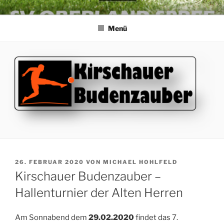
Zum
SV OBERLAND SPREE E.V.
die Kraft an der Spree
Inhalt
Menü
springen
VERÖFFENTLICHT
26. FEBRUAR 2020
VON
MICHAEL HOHLFELD
AM
Kirschauer Budenzauber –
Hallenturnier der Alten Herren
Am Sonnabend dem
29.02.2020
findet das 7.