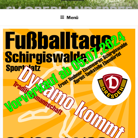
Zum
SV OBERLAND SPREE E.V.
die Kraft an der Spree
Inhalt
Menü
springen