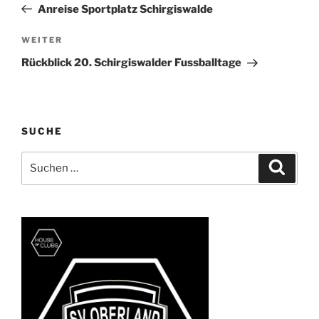
Beitrag
Anreise Sportplatz Schirgiswalde
Nächster
WEITER
Beitrag
Rückblick 20. Schirgiswalder Fussballtage
SUCHE
Suchen
Suche
nach: