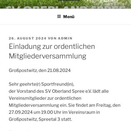
Zum
SV OBERLAND SPREE E.V.
die Kraft an der Spree
Inhalt
Menü
springen
VERÖFFENTLICHT
26. AUGUST 2024
VON
ADMIN
AM
Einladung zur ordentlichen
Mitgliederversammlung
Großpostwitz, den 21.08.2024
Sehr geehrte(r) Sportfreund(in),
der Vorstand des SV Oberland Spree e.V. lädt alle
Vereinsmitglieder zur ordentlichen
Mitgliederversammlung ein. Sie findet am Freitag, den
27.09.2024 um 19.00 Uhr im Vereinsraum in
Großpostwitz, Spreetal 3 statt.