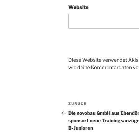
Website
Diese Website verwendet Akis
wie deine Kommentardaten ver
Beitragsnavigation
Vorheriger
ZURÜCK
Beitrag
Die novobau GmbH aus Ebendör
sponsort neue Trainingsanzüge
B-Junioren