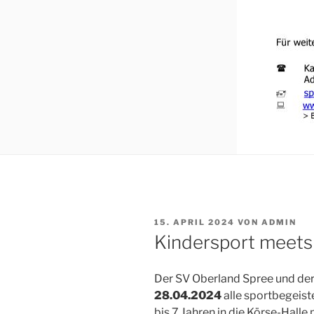
VERÖFFENTLICHT
15. APRIL 2024
VON
ADMIN
AM
Kindersport meets 
Der SV Oberland Spree und der
28.04.2024
alle sportbegeist
bis 7 Jahren in die Körse-Halle