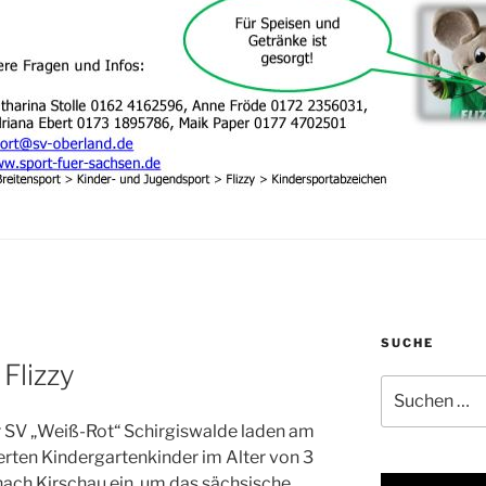
SUCHE
Flizzy
Suchen
nach:
 SV „Weiß-Rot“ Schirgiswalde laden am
erten Kindergartenkinder im Alter von 3
 nach Kirschau ein, um das sächsische