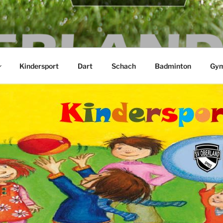
ND SPREE E.V.
Kindersport
Dart
Schach
Badminton
Gym