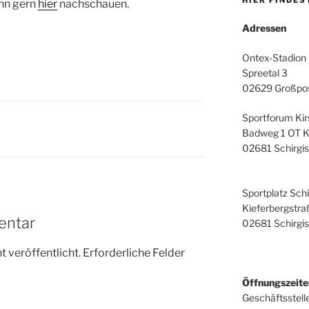
HIER FINDES
ann gern
hier
nachschauen.
Adressen
Ontex-Stadion
Spreetal 3
02629 Großpos
Sportforum Ki
Badweg 1 OT K
02681 Schirgi
Sportplatz Sch
Kieferbergstra
entar
02681 Schirgi
 veröffentlicht.
Erforderliche Felder
Öffnungszeite
Geschäftsstell