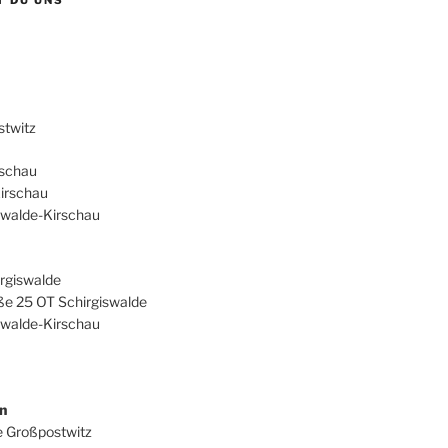
T DU UNS
twitz
rschau
irschau
swalde-Kirschau
irgiswalde
ße 25 OT Schirgiswalde
swalde-Kirschau
n
e Großpostwitz